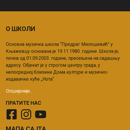
О ШКОЛИ
Основна музичка школа “Предраг Mилошевић” у
Књажевцу основана је 19.11.1980. године. Школа је,
почев од 01.09.2003. године, пресељена на садашњу
адресу. Објекат је у строгом центру града, у
непосредној близини Дома културе и музичко-
издавачке куће „Нота“.
Опширније...
ПРАТИТЕ НАС
МАПА САЈТА