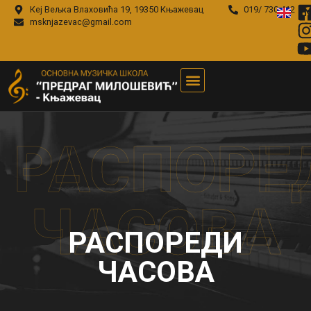
Кеј Вељка Влаховића 19, 19350 Књажевац
019/ 730-412
EN
msknjazevac@gmail.com
РАСПОРЕ
ЧАСОВА
РАСПОРЕДИ
ЧАСОВА