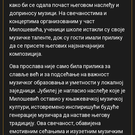
како би се одала почаст његовом наслеђу и
доприносу музици. На свечаностима и
концертима организованим у част
Милошевића, ученици школе истакли су своје
музичке таленте, док су гости имали прилику
да се присете његових најзначајнијих
композиција.
Ова прослава није само била прилика за
славље већ и за подсећање на важност
музичког образовања и уметности у локалној
заједници. Јубилеј је нагласио наслеђе које је
Милошевић оставио у књажевачкој музичкој
култури, истовремено инспиришући будуће
генерације музичара да наставе његову
традицију. Ова свечаност, обавијена
емотивним сећањима и изузетним музичким