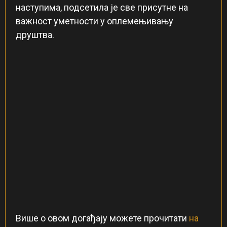
наступима, подсетила је све присутне на
важност уметности у оплемењивању
друштва.
Више о овом догађају можете прочитати
на