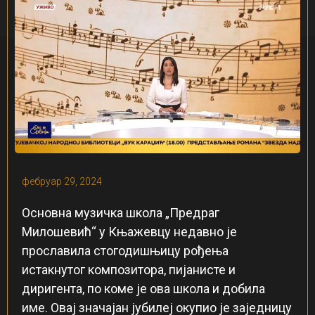
фебруар 29, 2024
Основна музичка школа „Предраг
Милошевић“ у Књажевцу недавно је
прославила стогодишњицу рођења
истакнутог композитора, пијанисте и
диригента, по коме је ова школа и добила
име. Овај значајан јубилеј окупио је заједницу