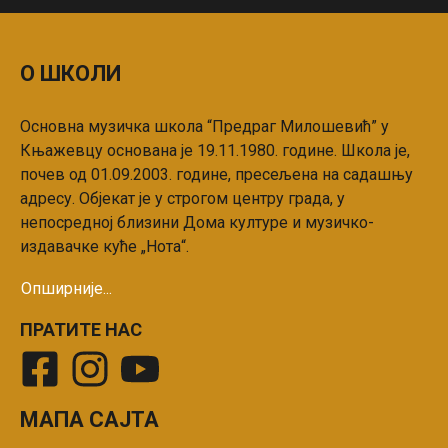
О ШКОЛИ
Основна музичка школа “Предраг Mилошевић” у
Књажевцу основана је 19.11.1980. године. Школа је,
почев од 01.09.2003. године, пресељена на садашњу
адресу. Објекат је у строгом центру града, у
непосредној близини Дома културе и музичко-
издавачке куће „Нота“.
Опширније...
ПРАТИТЕ НАС
МАПА САЈТА